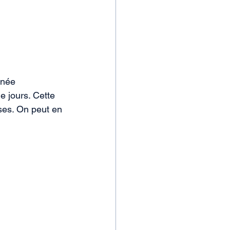
nnée 
 jours. Cette 
pses. On peut en 