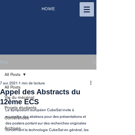
HOME
Post
All Posts
7 avr. 2021
1 min de lecture
All Posts
Appel des Abstracts du
Vie du mécénat
12ème ECS
Projets étudiants
Le symposium européen CubeSat invite à 
soumettre des abstracs pour des présentations et 
Conférences
des posters portant sur des recherches originales 
Archives
concernant la technologie CubeSat en général, les 